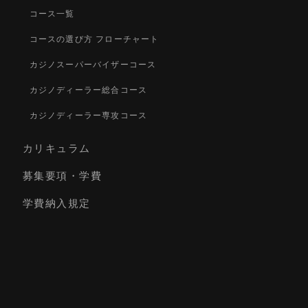
コース一覧
コースの選び方 フローチャート
カジノスーパーバイザーコース
カジノディーラー総合コース
カジノディーラー専攻コース
カリキュラム
募集要項・学費
学費納入規定