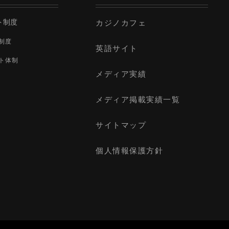
ト制度
カジノカフェ
制度
英語サイト
ト体制
メディア実績
メディア掲載実績一覧
サイトマップ
個人情報保護方針