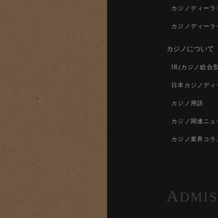
カジノディーラ
カジノディーラ
カジノについて
IR(カジノ総合
日本カジノディ
カジノ用語
カジノ関連ニュ
カジノ業界コラ
A
DMIS