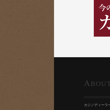
A
BOU
カジノディーラ