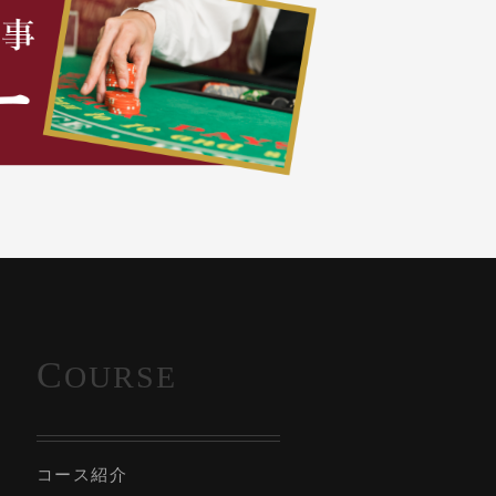
C
OURSE
コース紹介