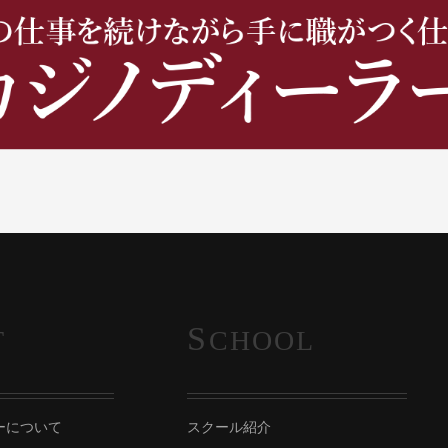
S
T
CHOOL
ーについて
スクール紹介