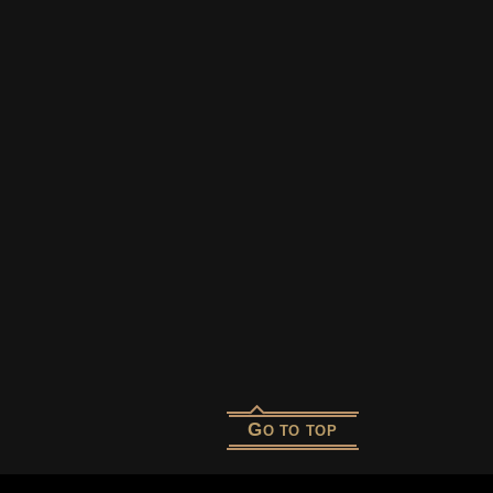
G
O TO TOP