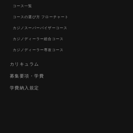
コース一覧
コースの選び方 フローチャート
カジノスーパーバイザーコース
カジノディーラー総合コース
カジノディーラー専攻コース
カリキュラム
募集要項・学費
学費納入規定