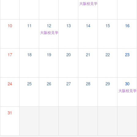
大阪校見学＆個別相談
12:00 am
10
11
12
13
14
15
16
大阪校見学＆個別相談
12:00 am
17
18
19
20
21
22
23
24
25
26
27
28
29
30
大阪校見
31