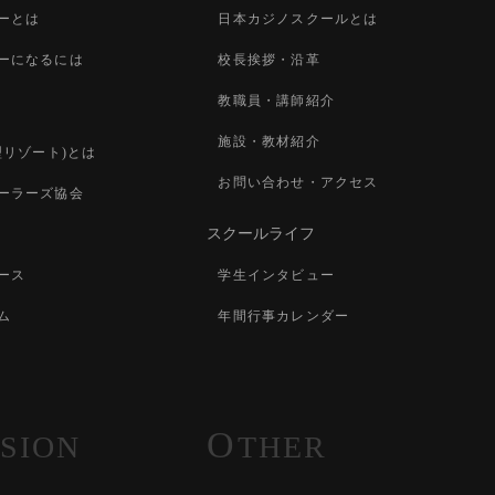
ーとは
日本カジノスクールとは
ーになるには
校長挨拶・沿革
教職員・講師紹介
施設・教材紹介
型リゾート)とは
お問い合わせ・アクセス
ーラーズ協会
スクールライフ
ース
学生インタビュー
ム
年間行事カレンダー
O
SION
THER