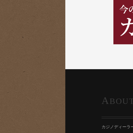
A
BOU
カジノディーラ