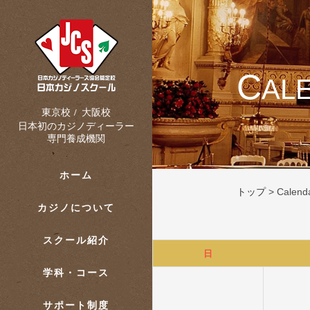
C
AL
大阪校
東京校
/
日本初のカジノディーラー
専門養成機関
ホーム
トップ
>
Calend
カジノについて
スクール紹介
日
学科・コース
サポート制度