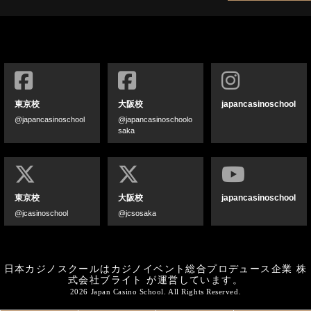
東京校
大阪校
japancasinoschool
@japancasinoschool
@japancasinoschoolo
saka
東京校
大阪校
japancasinoschool
@jcasinoschool
@jcsosaka
日本カジノスクールはカジノイベント総合プロデュース企業
株
式会社ブライト
が運営しています。
2026 Japan Casino School. All Rights Reserved.