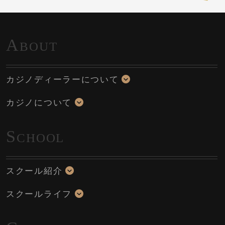
A
BOUT
カジノディーラーについて
カジノについて
S
CHOOL
スクール紹介
スクールライフ