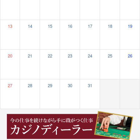
13
14
15
16
17
18
19
20
21
22
23
24
25
26
27
28
29
30
31