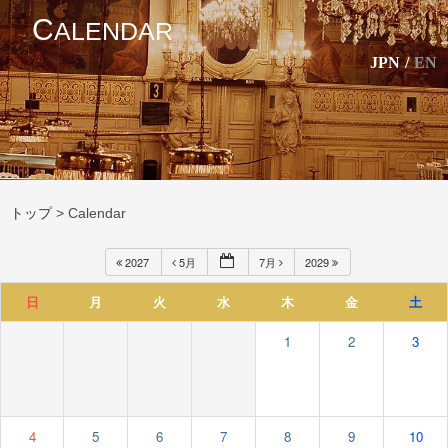
C
ALENDAR
JPN
/
EN
トップ
>
Calendar
2027
5月
7月
2029
日
月
火
水
木
金
土
1
2
3
4
5
6
7
8
9
10