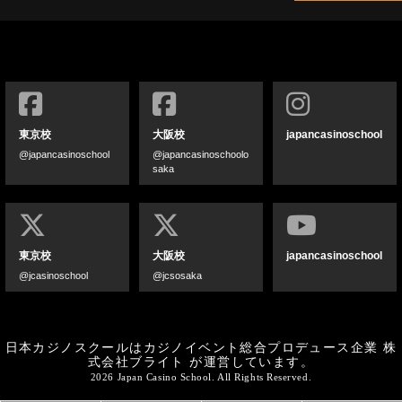
東京校
大阪校
japancasinoschool
@japancasinoschool
@japancasinoschoolo
saka
東京校
大阪校
japancasinoschool
@jcasinoschool
@jcsosaka
日本カジノスクールはカジノイベント総合プロデュース企業
株
式会社ブライト
が運営しています。
2026 Japan Casino School. All Rights Reserved.