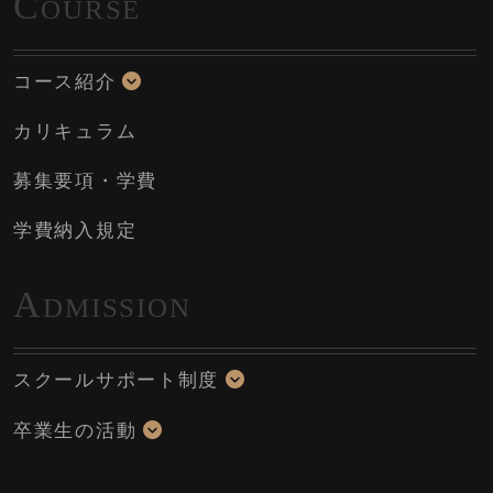
C
OURSE
コース紹介
カリキュラム
募集要項・学費
学費納入規定
A
DMISSION
スクールサポート制度
卒業生の活動