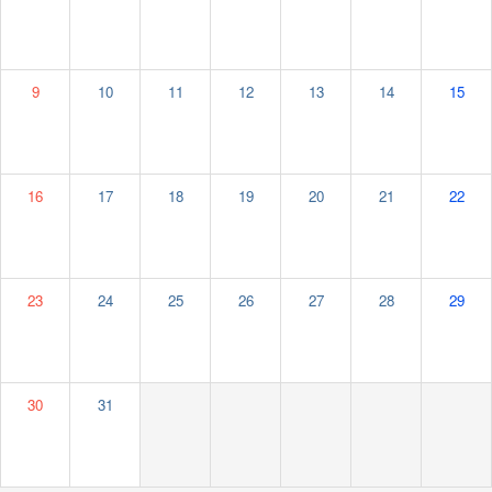
9
10
11
12
13
14
15
16
17
18
19
20
21
22
23
24
25
26
27
28
29
30
31