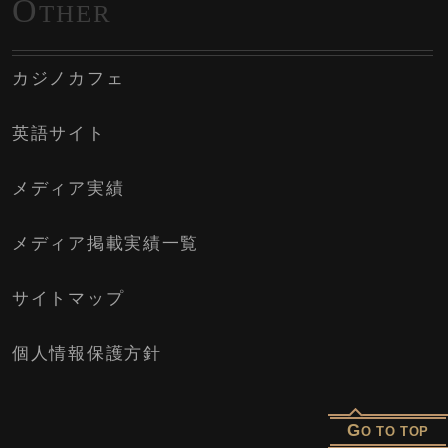
O
THER
カジノカフェ
英語サイト
メディア実績
メディア掲載実績一覧
サイトマップ
個人情報保護方針
G
O TO TOP