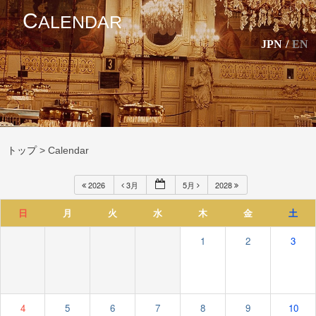
C
ALENDAR
JPN
/
EN
トップ
>
Calendar
2026
3月
5月
2028
日
月
火
水
木
金
土
1
2
3
4
5
6
7
8
9
10