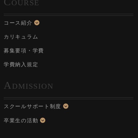
C
OURSE
コース紹介
カリキュラム
募集要項・学費
学費納入規定
A
DMISSION
スクールサポート制度
卒業生の活動