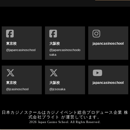
東京校
大阪校
japancasinoschool
@japancasinoschool
@japancasinoschoolo
saka
東京校
大阪校
japancasinoschool
@jcasinoschool
@jcsosaka
日本カジノスクールはカジノイベント総合プロデュース企業
株
式会社ブライト
が運営しています。
2026 Japan Casino School. All Rights Reserved.