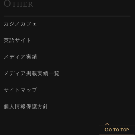
O
THER
カジノカフェ
英語サイト
メディア実績
メディア掲載実績一覧
サイトマップ
個人情報保護方針
G
O TO TOP