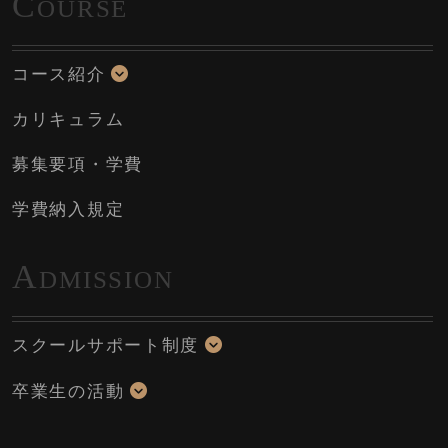
C
OURSE
コース紹介
カリキュラム
募集要項・学費
学費納入規定
A
DMISSION
スクールサポート制度
卒業生の活動