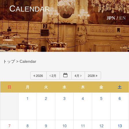
C
ALENDAR
JPN
/
EN
トップ
>
Calendar
2026
2月
4月
2028
日
月
火
水
木
金
土
1
2
3
4
5
6
7
8
9
10
11
12
13