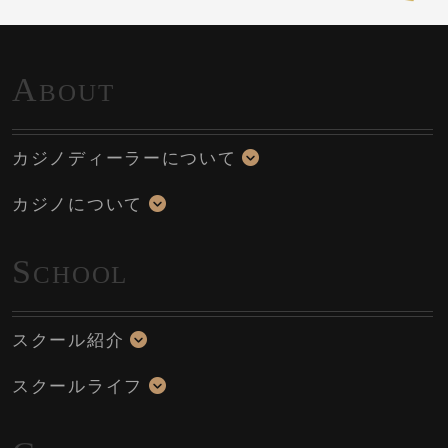
A
BOUT
カジノディーラーについて
カジノについて
S
CHOOL
スクール紹介
スクールライフ