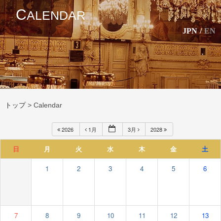
C
ALENDAR
JPN
/
EN
トップ
>
Calendar
2026
1月
3月
2028
日
月
火
水
木
金
土
1
2
3
4
5
6
7
8
9
10
11
12
13