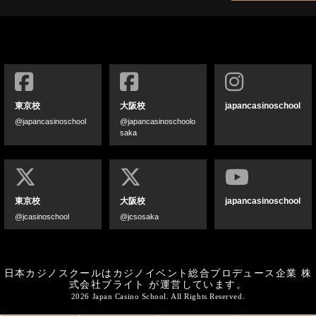
東京校
大阪校
japancasinoschool
@japancasinoschool
@japancasinoschoolo
saka
東京校
大阪校
japancasinoschool
@jcasinoschool
@jcsosaka
日本カジノスクールはカジノイベント総合プロデュース企業
株
式会社ブライト
が運営しています。
2026 Japan Casino School. All Rights Reserved.