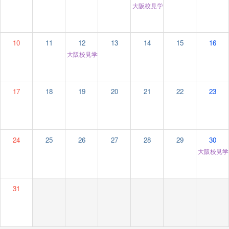
大阪校見学＆個別相談
12:00 am
10
11
12
13
14
15
16
大阪校見学＆個別相談
12:00 am
17
18
19
20
21
22
23
24
25
26
27
28
29
30
大阪校見
31