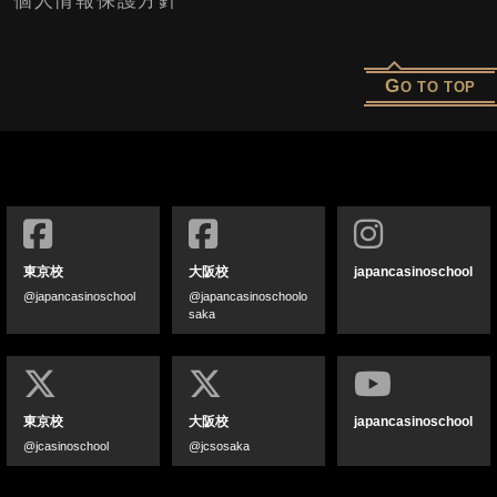
個人情報保護方針
G
O TO TOP
東京校
大阪校
japancasinoschool
@japancasinoschool
@japancasinoschoolo
saka
東京校
大阪校
japancasinoschool
@jcasinoschool
@jcsosaka