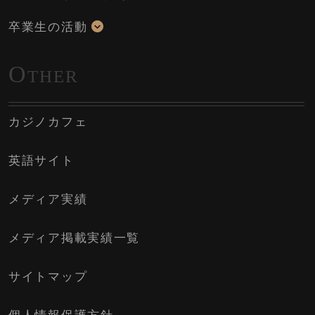
卒業生の活動
O
THER
カジノカフェ
英語サイト
メディア実績
メディア掲載実績一覧
サイトマップ