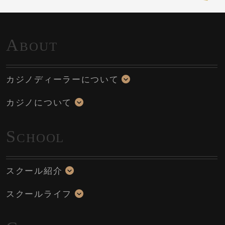
A
BOUT
カジノディーラーについて
カジノについて
S
CHOOL
スクール紹介
スクールライフ