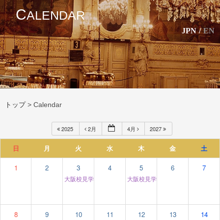
C
ALENDAR
JPN
/
EN
トップ
>
Calendar
2025
2月
4月
2027
日
月
火
水
木
金
土
1
2
3
4
5
6
7
大阪校見学＆個別相談
大阪校見学＆個別相談
12:00 am
12:00 am
8
9
10
11
12
13
14