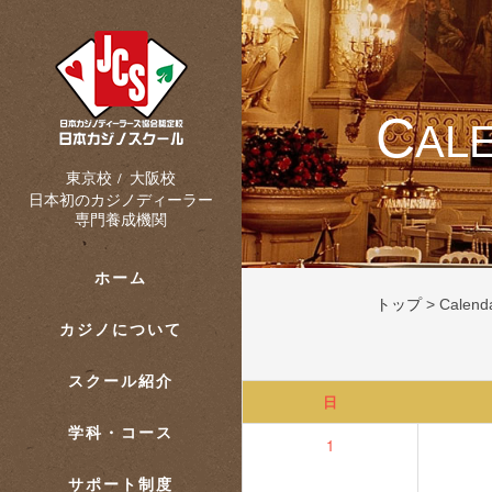
C
AL
大阪校
東京校
/
日本初のカジノディーラー
専門養成機関
ホーム
トップ
>
Calend
カジノについて
スクール紹介
日
学科・コース
1
サポート制度