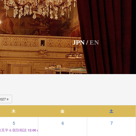
JPN
/
EN
2027
木
金
土
5
6
7
校見学＆個別相談
12:00 am