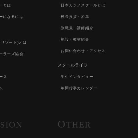
ーとは
日本カジノスクールとは
ーになるには
校長挨拶・沿革
教職員・講師紹介
施設・教材紹介
型リゾート)とは
お問い合わせ・アクセス
ーラーズ協会
スクールライフ
ース
学生インタビュー
ム
年間行事カレンダー
O
SION
THER