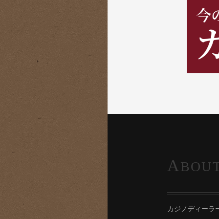
A
BOU
カジノディーラ