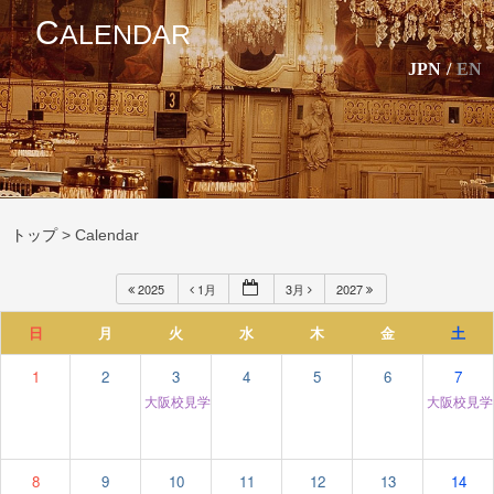
C
ALENDAR
JPN
/
EN
トップ
>
Calendar
2025
1月
3月
2027
日
月
火
水
木
金
土
1
2
3
4
5
6
7
大阪校見学＆個別相談
大阪校見
12:00 am
8
9
10
11
12
13
14