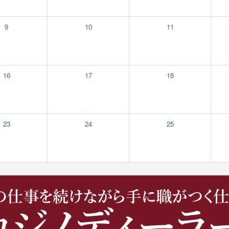
9
10
11
16
17
18
23
24
25