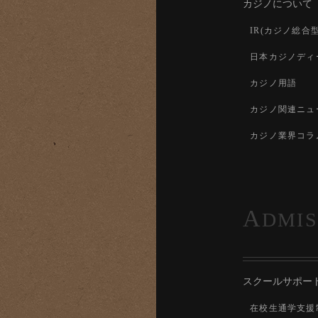
カジノについて
IR(カジノ総合
日本カジノディ
カジノ用語
カジノ関連ニュ
カジノ業界コラ
A
DMIS
スクールサポー
在校生通学支援