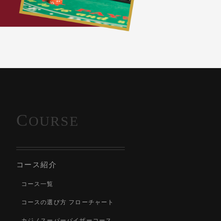
C
OURSE
コース紹介
コース一覧
コースの選び方 フローチャート
カジノスーパーバイザーコース