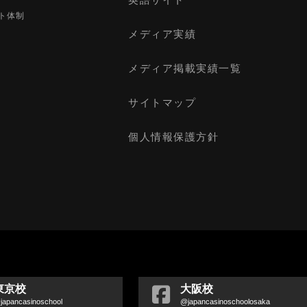
英語サイト
ト体制
メディア実績
メディア掲載実績一覧
サイトマップ
個人情報保護方針
東京校
大阪校
japancasinoschool
@japancasinoschoolosaka