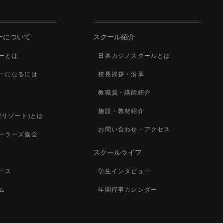
ーについて
スクール紹介
ーとは
日本カジノスクールとは
ーになるには
校長挨拶・沿革
教職員・講師紹介
施設・教材紹介
型リゾート)とは
お問い合わせ・アクセス
ーラーズ協会
スクールライフ
ース
学生インタビュー
ム
年間行事カレンダー