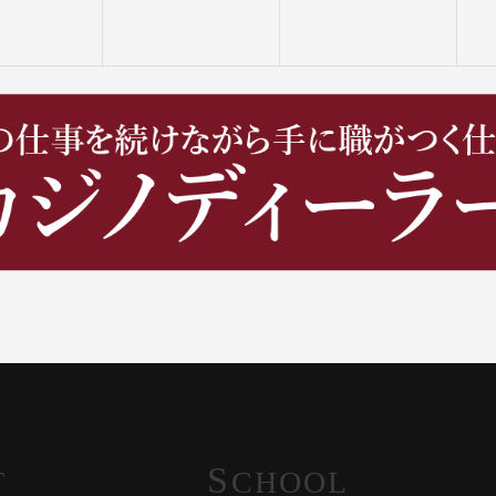
S
T
CHOOL