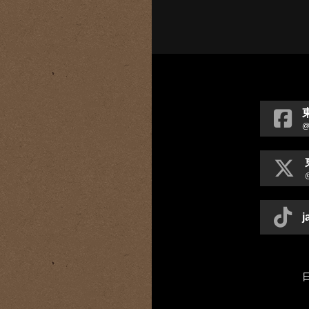
@
@
j