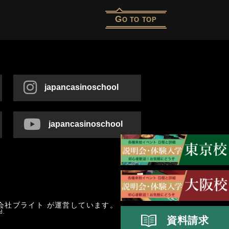
G
O TO TOP
japancasinoschool
japancasinoschool
会社ブライト
が運営しています。
d.
資料請求