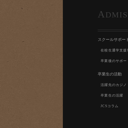
A
DMIS
スクールサポー
在校生通学支援
卒業後のサポー
卒業生の活動
活躍先のカジノ
卒業生の活躍
JCSコラム