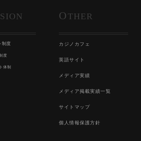
O
SION
THER
ト制度
カジノカフェ
制度
英語サイト
ト体制
メディア実績
メディア掲載実績一覧
サイトマップ
個人情報保護方針