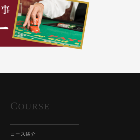
C
OURSE
コース紹介