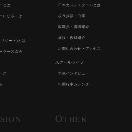
ーとは
日本カジノスクールとは
ーになるには
校長挨拶・沿革
教職員・講師紹介
施設・教材紹介
型リゾート)とは
お問い合わせ・アクセス
ーラーズ協会
スクールライフ
ース
学生インタビュー
ム
年間行事カレンダー
O
SION
THER