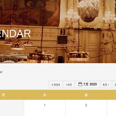
ENDAR
ar
7月 2025
2024
6月
8月
月
火
水
1
2