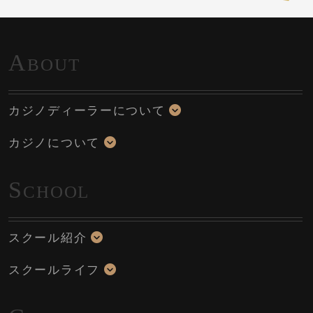
A
BOUT
カジノディーラーについて
カジノについて
S
CHOOL
スクール紹介
スクールライフ