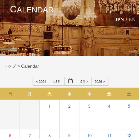
C
ALENDAR
JPN
/
EN
トップ
>
Calendar
2024
3月
5月
2026
日
月
火
水
木
金
土
1
2
3
4
5
6
7
8
9
10
11
12