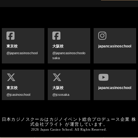
東京校
大阪校
japancasinoschool
@japancasinoschool
@japancasinoschoolo
saka
東京校
大阪校
japancasinoschool
@jcasinoschool
@jcsosaka
日本カジノスクールはカジノイベント総合プロデュース企業
株
式会社ブライト
が運営しています。
2026 Japan Casino School. All Rights Reserved.