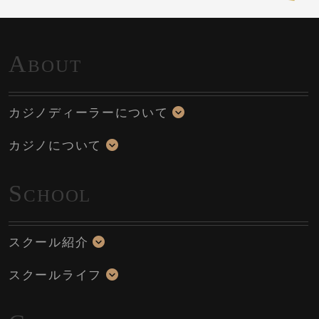
A
BOUT
カジノディーラーについて
カジノについて
S
CHOOL
スクール紹介
スクールライフ