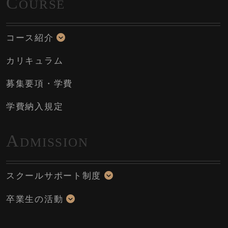
C
OURSE
コース紹介
カリキュラム
募集要項・学費
学費納入規定
A
DMISSION
スクールサポート制度
卒業生の活動