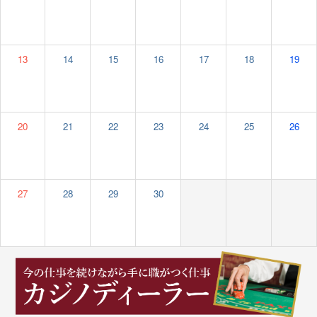
13
14
15
16
17
18
19
20
21
22
23
24
25
26
27
28
29
30