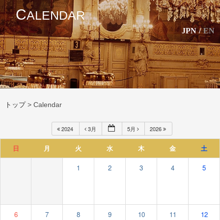
C
ALENDAR
JPN
/
EN
トップ
>
Calendar
2024
3月
5月
2026
日
月
火
水
木
金
土
1
2
3
4
5
6
7
8
9
10
11
12