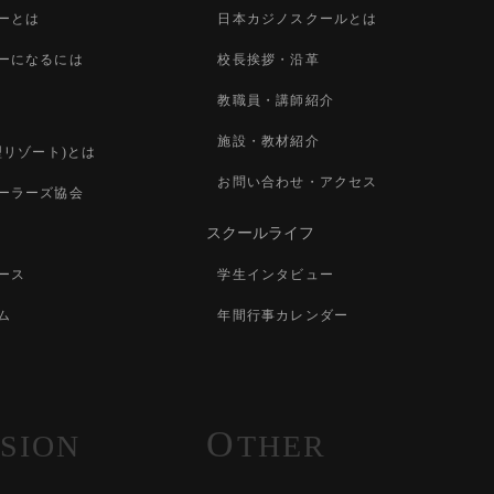
ーとは
日本カジノスクールとは
ーになるには
校長挨拶・沿革
教職員・講師紹介
施設・教材紹介
型リゾート)とは
お問い合わせ・アクセス
ーラーズ協会
スクールライフ
ース
学生インタビュー
ム
年間行事カレンダー
O
SION
THER