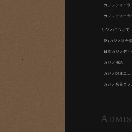
カジノディーラ
カジノディーラ
カジノについて
IR(カジノ総合
日本カジノディ
カジノ用語
カジノ関連ニュ
カジノ業界コラ
A
DMIS