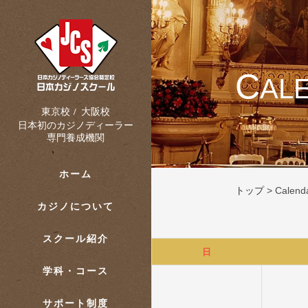
C
AL
大阪校
東京校
/
日本初のカジノディーラー
専門養成機関
ホーム
トップ
>
Calend
カジノについて
スクール紹介
日
学科・コース
サポート制度