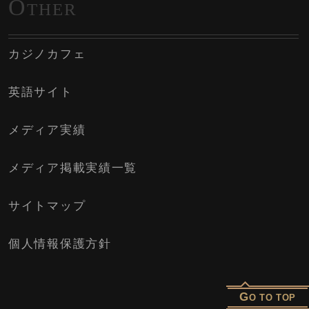
O
THER
カジノカフェ
英語サイト
メディア実績
メディア掲載実績一覧
サイトマップ
個人情報保護方針
G
O TO TOP