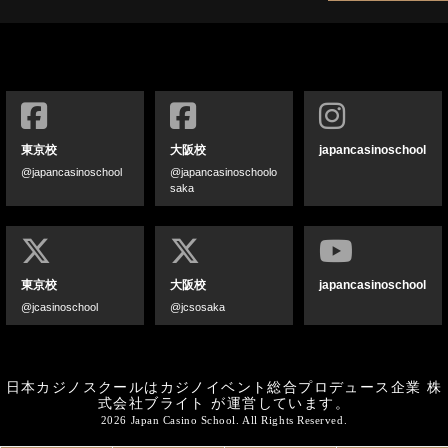
東京校
大阪校
japancasinoschool
@japancasinoschool
@japancasinoschoolo
saka
東京校
大阪校
japancasinoschool
@jcasinoschool
@jcsosaka
日本カジノスクールはカジノイベント総合プロデュース企業
株
式会社ブライト
が運営しています。
2026 Japan Casino School. All Rights Reserved.