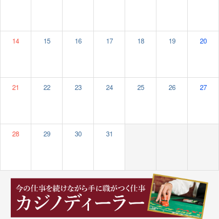
14
15
16
17
18
19
20
21
22
23
24
25
26
27
28
29
30
31