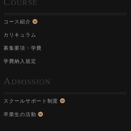
C
OURSE
コース紹介
カリキュラム
募集要項・学費
学費納入規定
A
DMISSION
スクールサポート制度
卒業生の活動