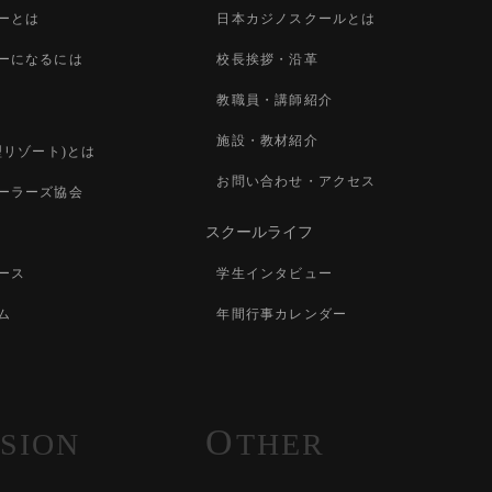
ーとは
日本カジノスクールとは
ーになるには
校長挨拶・沿革
教職員・講師紹介
施設・教材紹介
型リゾート)とは
お問い合わせ・アクセス
ーラーズ協会
スクールライフ
ース
学生インタビュー
ム
年間行事カレンダー
O
SION
THER