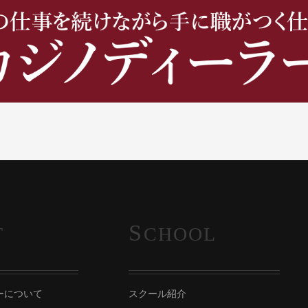
S
T
CHOOL
ーについて
スクール紹介