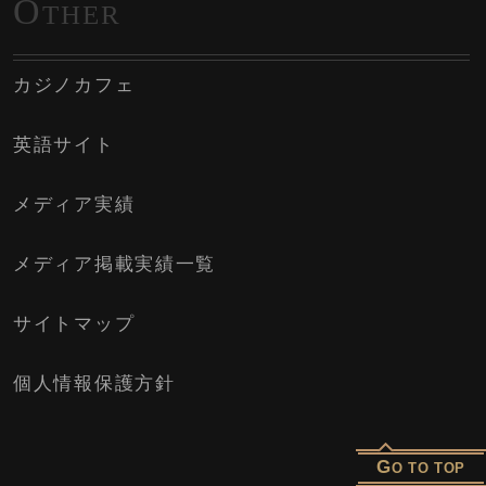
O
THER
カジノカフェ
英語サイト
メディア実績
メディア掲載実績一覧
サイトマップ
個人情報保護方針
G
O TO TOP