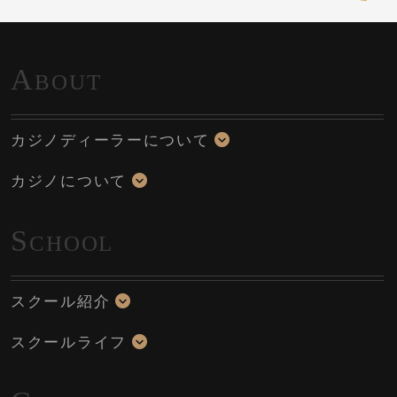
A
BOUT
カジノディーラーについて
カジノについて
S
CHOOL
スクール紹介
スクールライフ