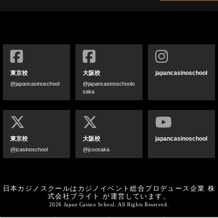
東京校
大阪校
japancasinoschool
@japancasinoschool
@japancasinoschoolo
saka
東京校
大阪校
japancasinoschool
@jcasinoschool
@jcsosaka
日本カジノスクールはカジノイベント総合プロデュース企業
株
式会社ブライト
が運営しています。
2026 Japan Casino School. All Rights Reserved.