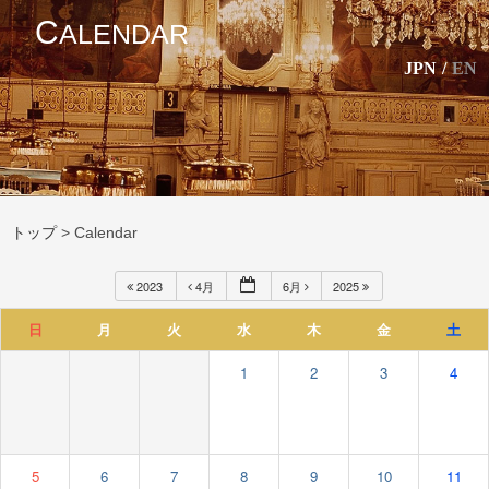
C
ALENDAR
JPN
/
EN
トップ
>
Calendar
2023
4月
6月
2025
日
月
火
水
木
金
土
1
2
3
4
5
6
7
8
9
10
11