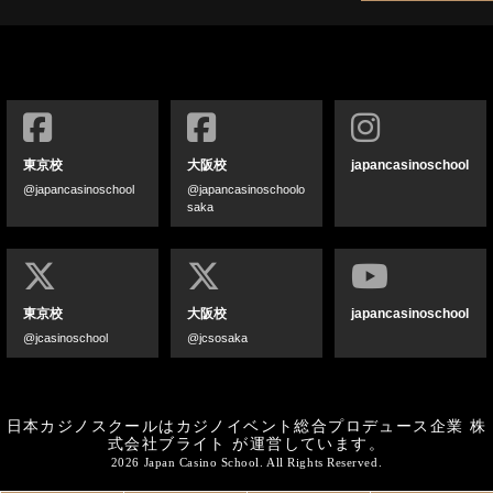
東京校
大阪校
japancasinoschool
@japancasinoschool
@japancasinoschoolo
saka
東京校
大阪校
japancasinoschool
@jcasinoschool
@jcsosaka
日本カジノスクールはカジノイベント総合プロデュース企業
株
式会社ブライト
が運営しています。
2026 Japan Casino School. All Rights Reserved.