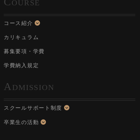
C
OURSE
コース紹介
カリキュラム
募集要項・学費
学費納入規定
A
DMISSION
スクールサポート制度
卒業生の活動