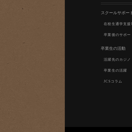
スクールサポー
在校生通学支援
卒業後のサポー
卒業生の活動
活躍先のカジノ
卒業生の活躍
JCSコラム