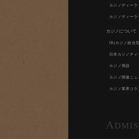
カジノディーラ
カジノディーラ
カジノについて
IR(カジノ総合
日本カジノディ
カジノ用語
カジノ関連ニュ
カジノ業界コラ
A
DMIS