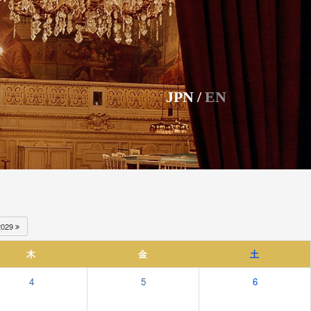
JPN
/
EN
2029
木
金
土
4
5
6