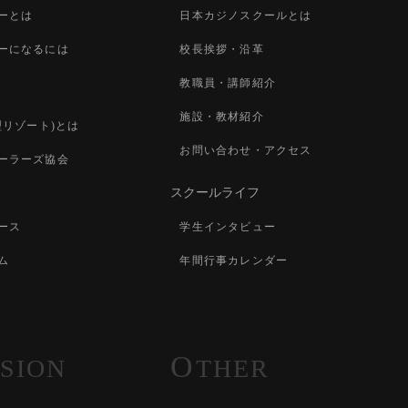
ーとは
日本カジノスクールとは
ーになるには
校長挨拶・沿革
教職員・講師紹介
施設・教材紹介
型リゾート)とは
お問い合わせ・アクセス
ーラーズ協会
スクールライフ
ース
学生インタビュー
ム
年間行事カレンダー
O
SION
THER