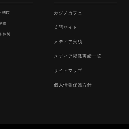
ト制度
カジノカフェ
制度
英語サイト
ト体制
メディア実績
メディア掲載実績一覧
サイトマップ
個人情報保護方針