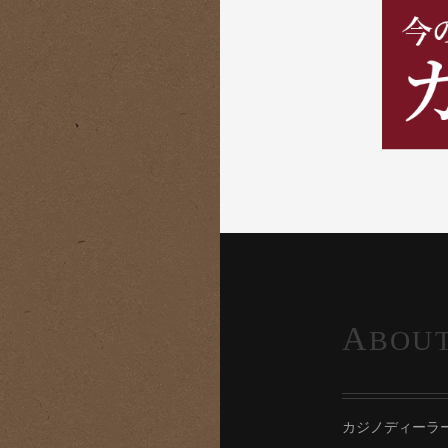
A
BOU
カジノディーラ