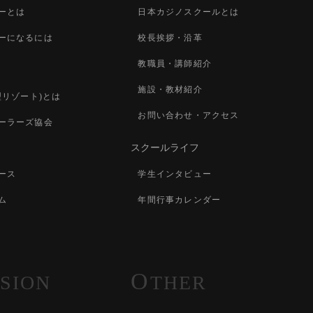
ーとは
日本カジノスクールとは
ーになるには
校長挨拶・沿革
教職員・講師紹介
施設・教材紹介
型リゾート)とは
お問い合わせ・アクセス
ーラーズ協会
スクールライフ
ース
学生インタビュー
ム
年間行事カレンダー
O
SION
THER