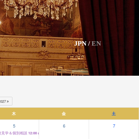
JPN
/
EN
2027
木
金
土
5
6
7
校見学＆個別相談
12:00 am