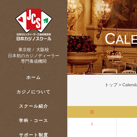
C
AL
大阪校
東京校
/
日本初のカジノディーラー
専門養成機関
ホーム
トップ
>
Calend
カジノについて
スクール紹介
日
学科・コース
1
サポート制度