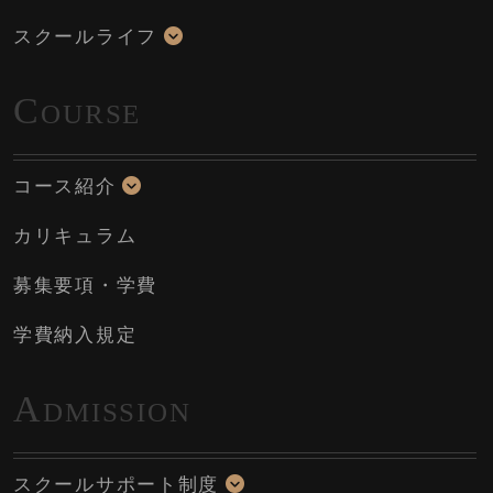
スクールライフ
C
OURSE
コース紹介
カリキュラム
募集要項・学費
学費納入規定
A
DMISSION
スクールサポート制度