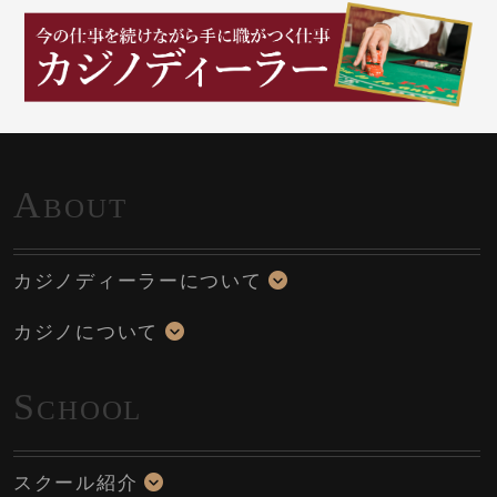
A
BOUT
カジノディーラーについて
カジノについて
S
CHOOL
スクール紹介