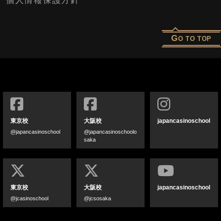
個人情報保護方針
G
O TO TOP
東京校
大阪校
japancasinoschool
@japancasinoschool
@japancasinoschoolo
saka
東京校
大阪校
japancasinoschool
@jcasinoschool
@jcsosaka