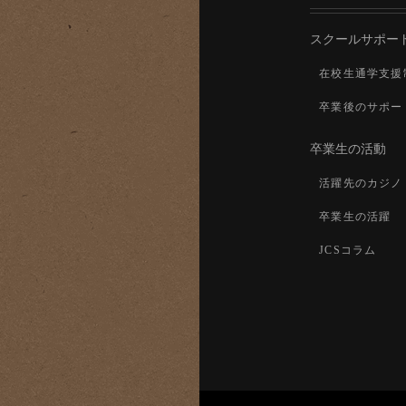
スクールサポー
在校生通学支援
卒業後のサポー
卒業生の活動
活躍先のカジノ
卒業生の活躍
JCSコラム