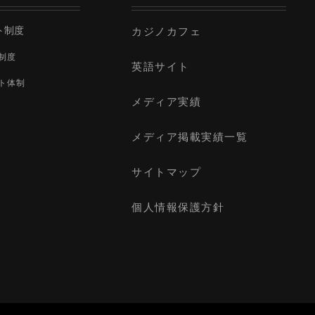
ト制度
カジノカフェ
制度
英語サイト
ト体制
メディア実績
メディア掲載実績一覧
サイトマップ
個人情報保護方針