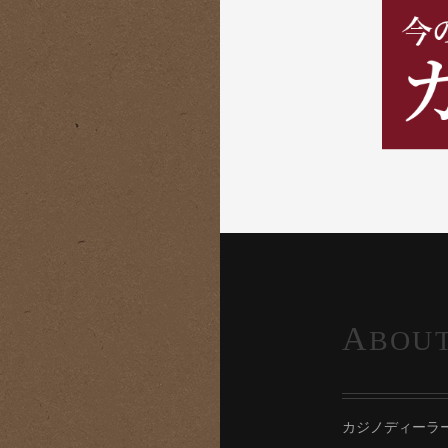
A
BOU
カジノディーラ