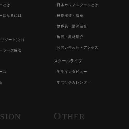
ーとは
日本カジノスクールとは
ーになるには
校長挨拶・沿革
教職員・講師紹介
施設・教材紹介
型リゾート)とは
お問い合わせ・アクセス
ーラーズ協会
スクールライフ
ース
学生インタビュー
ム
年間行事カレンダー
O
SION
THER