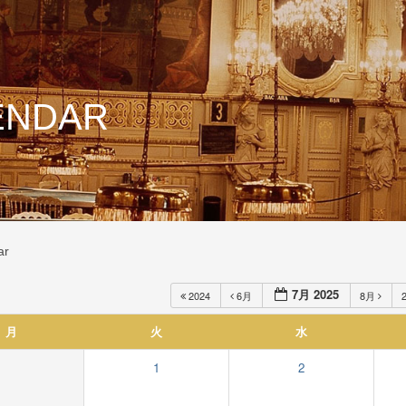
ENDAR
ar
7月 2025
2024
6月
8月
月
火
水
1
2