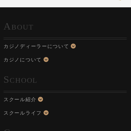
A
BOUT
カジノディーラーについて
カジノについて
S
CHOOL
スクール紹介
スクールライフ