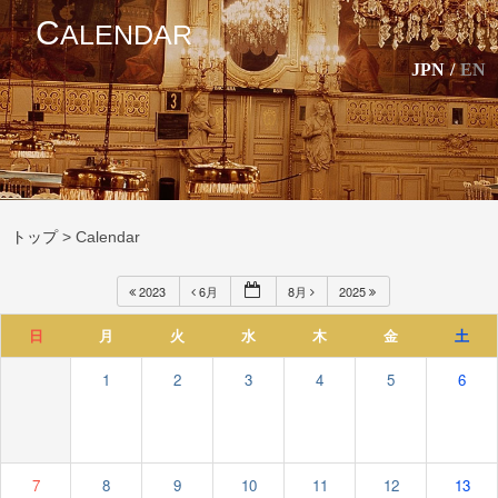
C
ALENDAR
JPN
/
EN
トップ
>
Calendar
2023
6月
8月
2025
日
月
火
水
木
金
土
1
2
3
4
5
6
7
8
9
10
11
12
13