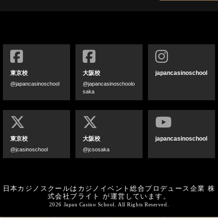
東京校
大阪校
japancasinoschool
@japancasinoschool
@japancasinoschoolo
saka
東京校
大阪校
japancasinoschool
@jcasinoschool
@jcsosaka
日本カジノスクールはカジノイベント総合プロデュース企業
株
式会社ブライト
が運営しています。
2026 Japan Casino School. All Rights Reserved.