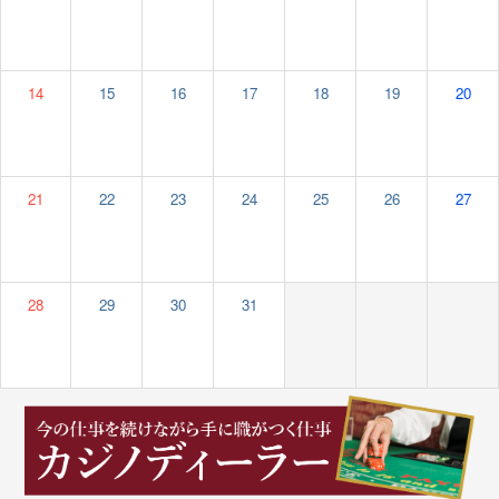
14
15
16
17
18
19
20
21
22
23
24
25
26
27
28
29
30
31