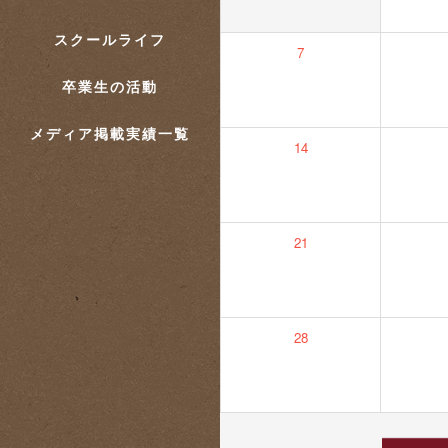
スクールライフ
7
卒業生の活動
メディア掲載実績一覧
14
21
28