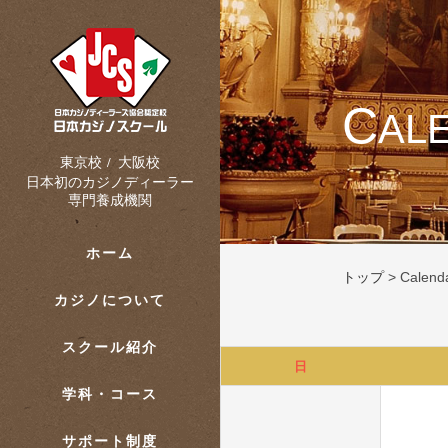
C
AL
大阪校
東京校
/
日本初のカジノディーラー
専門養成機関
ホーム
トップ
>
Calend
カジノについて
スクール紹介
日
学科・コース
サポート制度