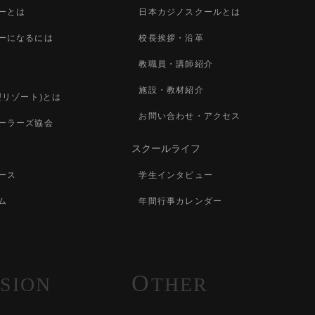
ーとは
日本カジノスクールとは
ーになるには
校長挨拶・沿革
教職員・講師紹介
施設・教材紹介
型リゾート)とは
お問い合わせ・アクセス
ーラーズ協会
スクールライフ
ース
学生インタビュー
ム
年間行事カレンダー
O
SION
THER