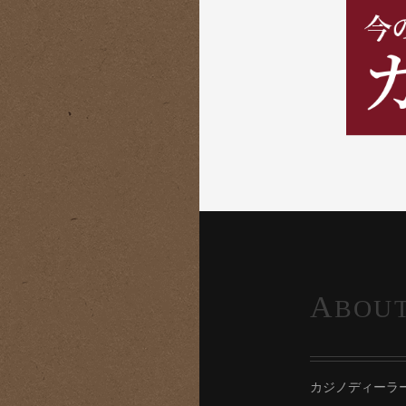
A
BOU
カジノディーラ