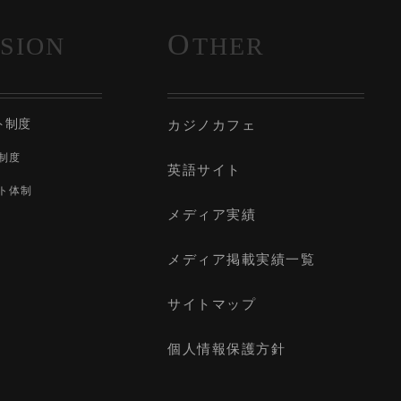
O
SION
THER
ト制度
カジノカフェ
制度
英語サイト
ト体制
メディア実績
メディア掲載実績一覧
サイトマップ
個人情報保護方針