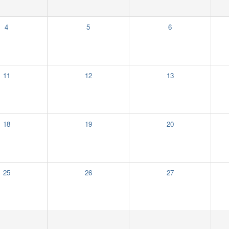
4
5
6
11
12
13
18
19
20
25
26
27