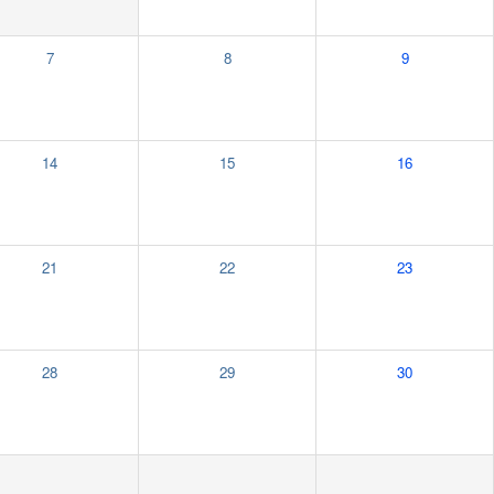
7
8
9
14
15
16
21
22
23
28
29
30