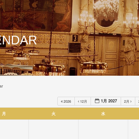
ENDAR
ar
1月 2027
2026
12月
2月
月
火
水