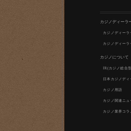
カジノディーラ
カジノディーラ
カジノディーラ
カジノについて
IR(カジノ総合
日本カジノディ
カジノ用語
カジノ関連ニュ
カジノ業界コラ