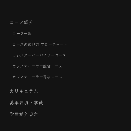
コース紹介
コース一覧
コースの選び方 フローチャート
カジノスーパーバイザーコース
カジノディーラー総合コース
カジノディーラー専攻コース
カリキュラム
募集要項・学費
学費納入規定