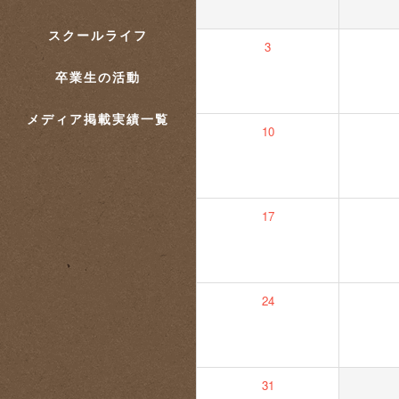
スクールライフ
3
卒業生の活動
メディア掲載実績一覧
10
17
24
31