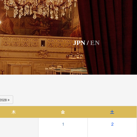
JPN
/
EN
2028
木
金
土
1
2