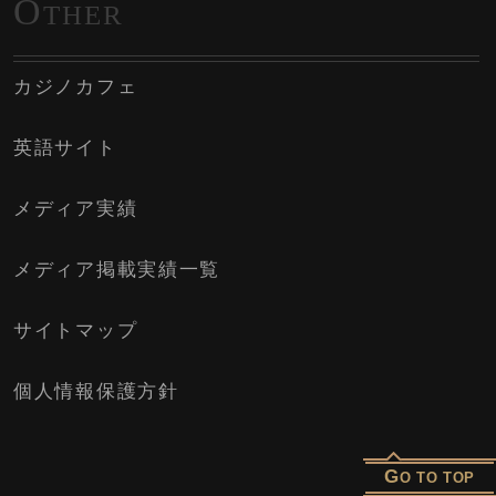
O
THER
カジノカフェ
英語サイト
メディア実績
メディア掲載実績一覧
サイトマップ
個人情報保護方針
G
O TO TOP