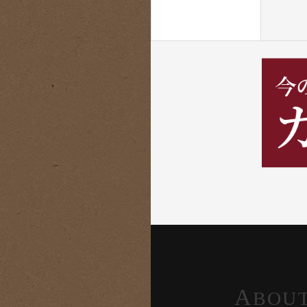
A
BOU