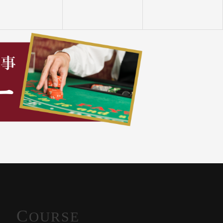
C
OURSE