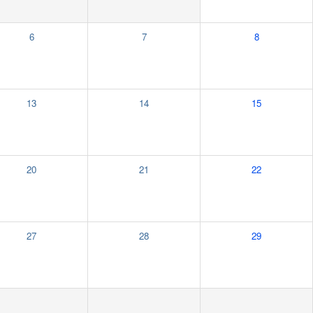
6
7
8
13
14
15
20
21
22
27
28
29