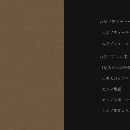
カジノディーラ
カジノディーラ
カジノディーラ
カジノについて
IR(カジノ総合
日本カジノディ
カジノ用語
カジノ関連ニュ
カジノ業界コラ