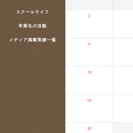
スクールライフ
2
卒業生の活動
メディア掲載実績一覧
9
16
23
30