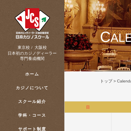
C
AL
大阪校
東京校
/
日本初のカジノディーラー
専門養成機関
ホーム
トップ
>
Calend
カジノについて
スクール紹介
日
学科・コース
サポート制度