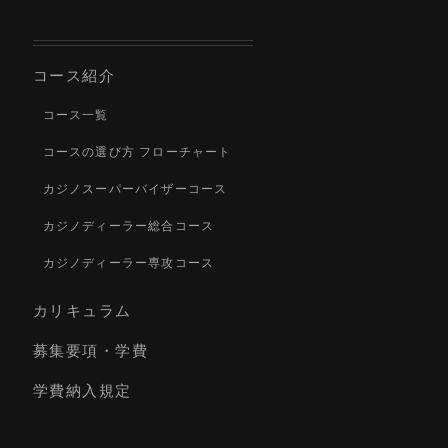
コース紹介
コース一覧
コースの選び方 フローチャート
カジノスーパーバイザーコース
カジノディーラー総合コース
カジノディーラー専攻コース
カリキュラム
募集要項・学費
学費納入規定