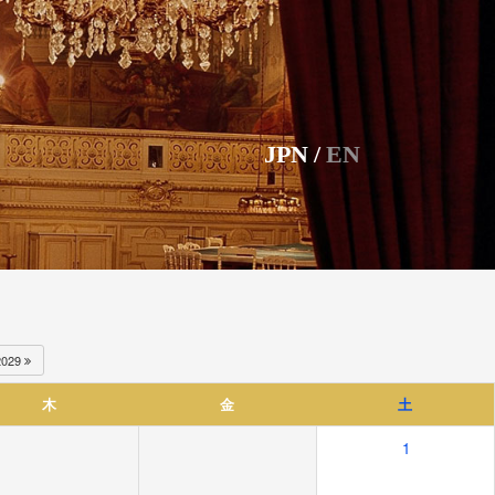
JPN
/
EN
2029
木
金
土
1