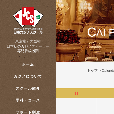
C
AL
大阪校
東京校
/
日本初のカジノディーラー
専門養成機関
ホーム
トップ
>
Calend
カジノについて
スクール紹介
日
学科・コース
サポート制度