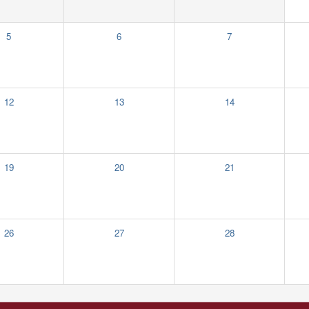
5
6
7
12
13
14
19
20
21
26
27
28