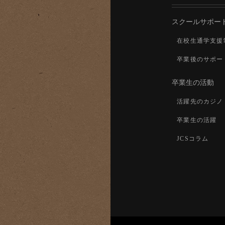
スクールサポー
在校生通学支援
卒業後のサポー
卒業生の活動
活躍先のカジノ
卒業生の活躍
JCSコラム