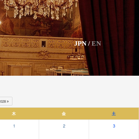
JPN
/
EN
2028
木
金
土
1
2
3