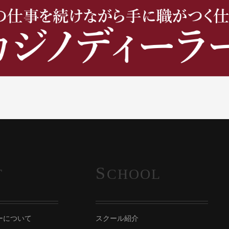
S
T
CHOOL
ーについて
スクール紹介