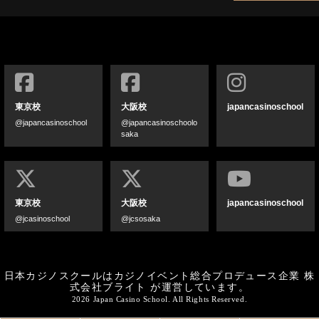
東京校
大阪校
japancasinoschool
@japancasinoschool
@japancasinoschoolo
saka
東京校
大阪校
japancasinoschool
@jcasinoschool
@jcsosaka
日本カジノスクールはカジノイベント総合プロデュース企業
株
式会社ブライト
が運営しています。
2026 Japan Casino School. All Rights Reserved.