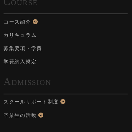
C
OURSE
コース紹介
カリキュラム
募集要項・学費
学費納入規定
A
DMISSION
スクールサポート制度
卒業生の活動