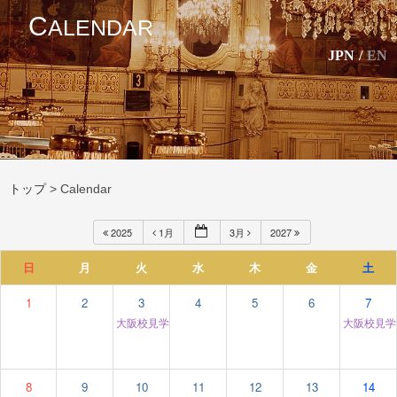
C
ALENDAR
JPN
/
EN
トップ
>
Calendar
2025
1月
3月
2027
日
月
火
水
木
金
土
1
2
3
4
5
6
7
大阪校見学＆個別相談
大阪校見
12:00 am
8
9
10
11
12
13
14