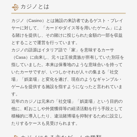
カジノとは
カジノ（Casino）とは施設の来訪者であるゲスト・プレイ
ヤーに対して、「カードやダイス等を用いたゲーム」によ
る賭けを提供し、その賭けに投じられた金額の一部を収益
とすることで運営を行っています。
カジノの語源はイタリア語で「家」を意味するカーサ
（Casa）に由来し、元々は王侯貴族が所有していた別荘を
指していました。本来は保養地のような意味合いを持って
いたカーサですが、いつしかそれが人々の集まる「社交
場」「娯楽場」と変化を遂げ、現在のようなギャンブル・
ゲームを提供する施設を指すようになったと言われていま
す。
近年のカジノは元来の「社交場」「娯楽場」という目的の
他に、町おこしや外貨獲得等の経済活動を行う手段として
積極的に導入したり、違法賭博場を抑制するために設立し
たりするケースも見受けられます。