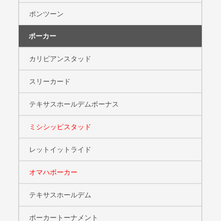
ポンツーン
ポーカー
カリビアンスタッド
スリーカード
テキサスホールデムボーナス
ミシシッピスタッド
レットイットライド
オマハポーカー
テキサスホールデム
ポーカートーナメント