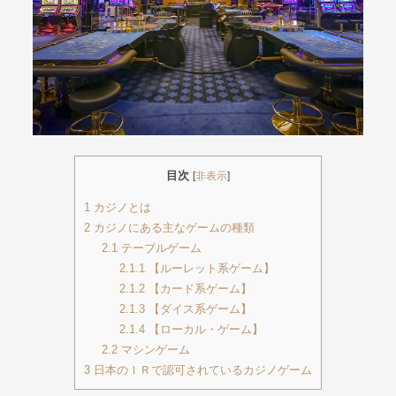
目次
[
非表示
]
1
カジノとは
2
カジノにある主なゲームの種類
2.1
テーブルゲーム
2.1.1
【ルーレット系ゲーム】
2.1.2
【カード系ゲーム】
2.1.3
【ダイス系ゲーム】
2.1.4
【ローカル・ゲーム】
2.2
マシンゲーム
3
日本のＩＲで認可されているカジノゲーム