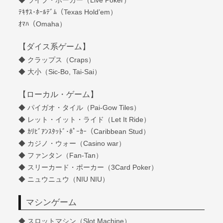
◆ ライブ・ポーカー（Live Poker）
ﾃｷｻｽ･ﾎｰﾙﾃﾞﾑ（Texas Hold’em）
ｵﾏﾊ（Omaha）
【ダイス系ゲーム】
◆ クラップス（Craps）
◆ 大小（Sic-Bo, Tai-Sai）
【ローカル・ゲーム】
◆ パイガオ・タイル（Pai-Gow Tiles）
◆ レット・イット・ライド（Let It Ride）
◆ ｶﾘﾋﾞｱﾝｽﾀｯﾄﾞ･ﾎﾟｰｶｰ（Caribbean Stud）
◆ カジノ・ウォー（Casino war）
◆ ファンタン（Fan-Tan）
◆ スリーカード・ポーカー（3Card Poker）
◆ ニュウニュウ（NIU NIU）
マシンゲーム
◆ スロットマシン（Slot Machine）