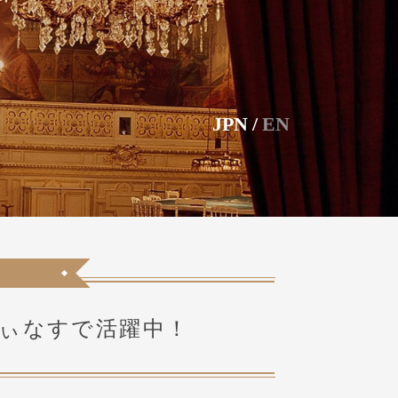
JPN
/
EN
びぃなすで活躍中！