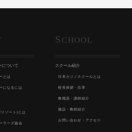
S
T
CHOOL
ーについて
スクール紹介
ーとは
日本カジノスクールとは
ーになるには
校長挨拶・沿革
教職員・講師紹介
施設・教材紹介
型リゾート)とは
お問い合わせ・アクセス
ーラーズ協会