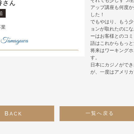
それでも少しずつ理
香さん
アップ講座も何度か
船
した！
でもやはり、もう少
卒業
ョンが取れたのにな
ーはお客様とのコミ
 Tamagawa
語はこれからもっと
将来はワーキングホ
す。
日本にカジノができ
が、一度はアメリカ
B
一覧へ戻る
ACK