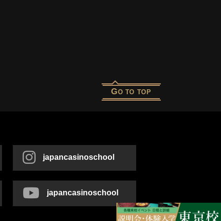
G
O TO TOP
japancasinoschool
japancasinoschool