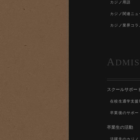
カジノ用語
カジノ関連ニュ
カジノ業界コラ
A
DMIS
スクールサポー
在校生通学支援
卒業後のサポー
卒業生の活動
活躍先のカジノ