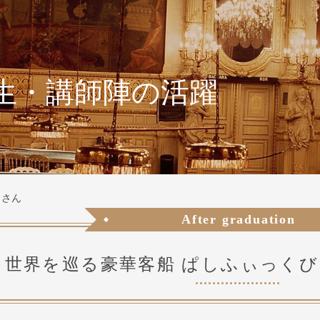
生・講師陣の活躍
 さん
After graduation
世界を巡る豪華客船 ぱしふぃっく