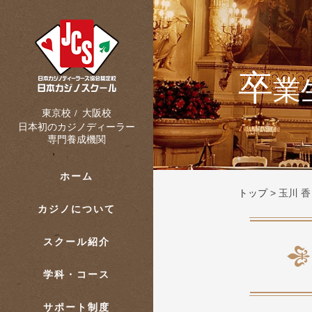
卒
業
大阪校
東京校
/
日本初のカジノディーラー
専門養成機関
ホーム
トップ
>
玉川 香
カジノについて
スクール紹介
学科・コース
サポート制度